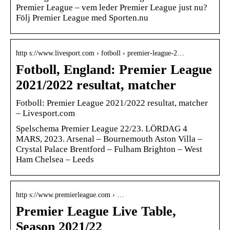
Premier League – vem leder Premier League just nu?
Följ Premier League med Sporten.nu
http s://www.livesport.com › fotboll › premier-league-2…
Fotboll, England: Premier League
2021/2022 resultat, matcher
Fotboll: Premier League 2021/2022 resultat, matcher
– Livesport.com
Spelschema Premier League 22/23. LÖRDAG 4
MARS, 2023. Arsenal – Bournemouth Aston Villa –
Crystal Palace Brentford – Fulham Brighton – West
Ham Chelsea – Leeds
http s://www.premierleague.com › …
Premier League Live Table,
Season 2021/22