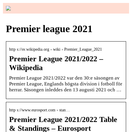
Premier league 2021
http s://sv.wikipedia.org › wiki › Premier_League_2021
Premier League 2021/2022 –
Wikipedia
Premier League 2021/2022 var den 30:e säsongen av
Premier League, Englands högsta division i fotboll för
herrar. Säsongen inleddes den 13 augusti 2021 och …
http s://www.eurosport.com › stan…
Premier League 2021/2022 Table
& Standings – Eurosport