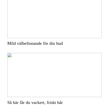
Mild välbefinnande för din hud
Så här får du vackert, friskt hår