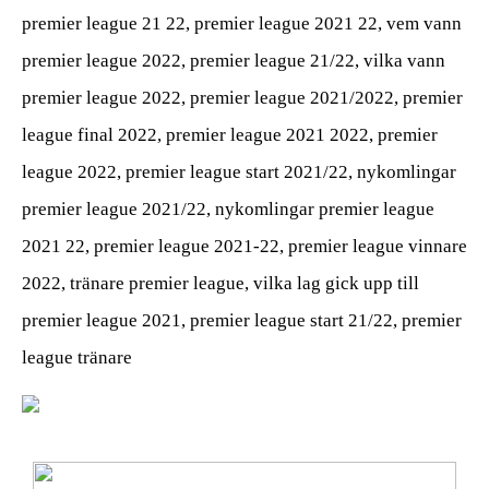
premier league 21 22, premier league 2021 22, vem vann
premier league 2022, premier league 21/22, vilka vann
premier league 2022, premier league 2021/2022, premier
league final 2022, premier league 2021 2022, premier
league 2022, premier league start 2021/22, nykomlingar
premier league 2021/22, nykomlingar premier league
2021 22, premier league 2021-22, premier league vinnare
2022, tränare premier league, vilka lag gick upp till
premier league 2021, premier league start 21/22, premier
league tränare