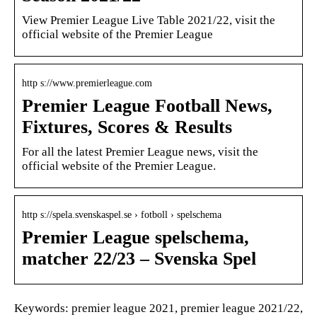
View Premier League Live Table 2021/22, visit the
official website of the Premier League
http s://www.premierleague.com
Premier League Football News,
Fixtures, Scores & Results
For all the latest Premier League news, visit the
official website of the Premier League.
http s://spela.svenskaspel.se › fotboll › spelschema
Premier League spelschema,
matcher 22/23 – Svenska Spel
Keywords: premier league 2021, premier league 2021/22,