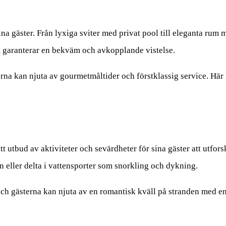
ina gäster. Från lyxiga sviter med privat pool till eleganta rum 
 garanterar en bekväm och avkopplande vistelse.
erna kan njuta av gourmetmåltider och förstklassig service. Här 
t utbud av aktiviteter och sevärdheter för sina gäster att utfor
n eller delta i vattensporter som snorkling och dykning.
 och gästerna kan njuta av en romantisk kväll på stranden med e