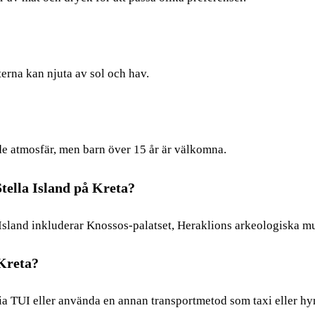
sterna kan njuta av sol och hav.
nde atmosfär, men barn över 15 år är välkomna.
Stella Island på Kreta?
a Island inkluderar Knossos-palatset, Heraklions arkeologiska 
 Kreta?
via TUI eller använda en annan transportmetod som taxi eller hyr