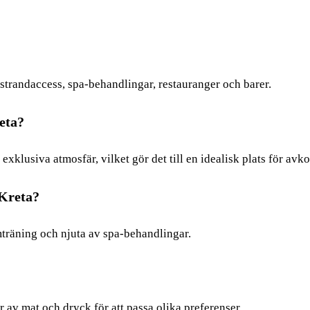
r, strandaccess, spa-behandlingar, restauranger och barer.
eta?
 exklusiva atmosfär, vilket gör det till en idealisk plats för av
 Kreta?
ymträning och njuta av spa-behandlingar.
r av mat och dryck för att passa olika preferenser.